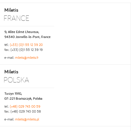
Miletis
FRANCE
9, Allée Edmé Lheureux,
94340 Joinville-le-Pont, France
tél.:
(+33) (0)1 55 12 39 20
fax.: (+33) (0)1 55 12 39 19
e-mail:
miletis@miletis.fr
Miletis
POLSKA
Turzyn 191G,
07-221 Brańszczyk, Polska
tel.:
(+48) 029 743 00 59
fax.: (+48) 029 743 00 58
e-mail:
miletis@miletis.pl