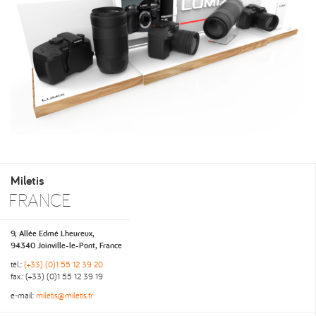
Miletis
FRANCE
9, Allée Edmé Lheureux,
94340 Joinville-le-Pont, France
tél.:
(+33) (0)1 55 12 39 20
fax.: (+33) (0)1 55 12 39 19
e-mail:
miletis@miletis.fr