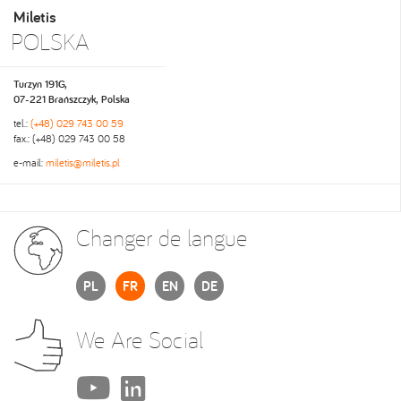
Miletis
POLSKA
Turzyn 191G,
07-221 Brańszczyk, Polska
tel.:
(+48) 029 743 00 59
fax.: (+48) 029 743 00 58
e-mail:
miletis@miletis.pl
Changer de langue
PL
FR
EN
DE
We Are Social